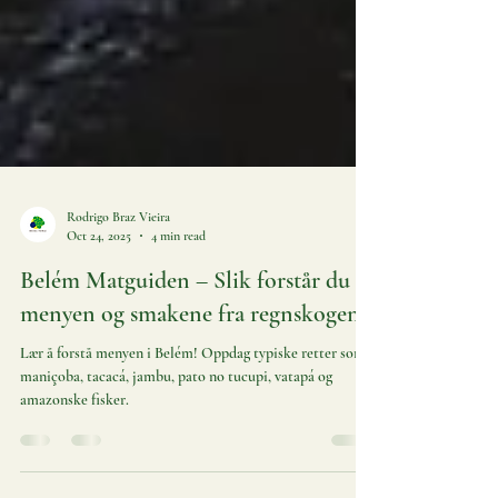
Rodrigo Braz Vieira
Oct 24, 2025
4 min read
Belém Matguiden – Slik forstår du
menyen og smakene fra regnskogen
Lær å forstå menyen i Belém! Oppdag typiske retter som
maniçoba, tacacá, jambu, pato no tucupi, vatapá og
amazonske fisker.