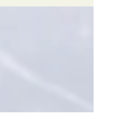
brasiliansk mat og quadrilha på Sentralen. Billetter og
program her.