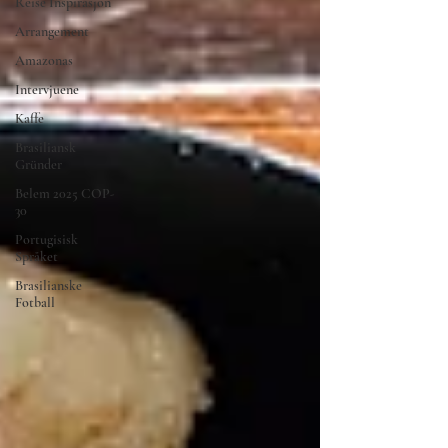
Reise Inspirasjon
Arrangement
Amazonas
Intervjuene
Kaffe
Brasiliansk
Gründer
Belem 2025 COP-
30
Portugisisk
Språket
Brasilianske
Fotball