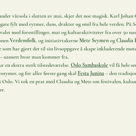
under vårsola i slutten av mai, skjer det noe magisk. Karl Johan 
gate fylt med rytmer, dans, drakter og smil fra hele verden. På S
alet med forestillinger, mat og kulturaktiviteter fra over 50 nas
onen 
Verdensfolk
, og initiativtakerne 
Mete Seymen
 og 
Claudia 
 som har gjort det til sin livsoppgave å skape inkluderende møtep
 – uansett hvor man kommer fra.
ur en ekstra sterk tilstedeværelse. 
Oslo Sambaskole
 vil få hele s
tymer, og for aller første gang skal 
Festa Junina
 – den tradisjo
 i Oslo. Vi tok en prat med Claudia og Mete om festivalen, kultur
er.