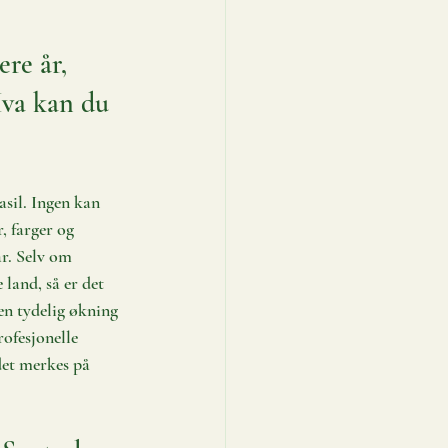
ere år, 
Hva kan du 
sil. Ingen kan 
, farger og 
år. Selv om 
land, så er det 
en tydelig økning 
rofesjonelle 
 det merkes på 