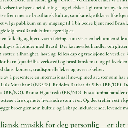
velser for byens befolkning – og vi elsker å gi rom for nye ideer
vise frem mer av brasiliansk kultur, som kanskje ikke er like kj
t vil gi publikum en ny inngang til å bli bedre kjent med Brasil,
foldig brasiliansk kultur egentlig er. 
r en folkelig og hjertevarm feiring, som viser en helt annen side a
nligvis forbinder med Brasil. Der karnevalet handler om glitter
røtter, tilhørighet, høsting, fellesskap og tradisjonelle verdier
for barn (quadrilha-verksted) og brasiliansk mat, og på kvelden 
 dans, konsert, tradisjonelle leker og overraskelser. 
lte av å presentere en internasjonal line-up med artister som har re
 Luiz Murakami (BR/ES), Rudolfo Batista da Silva (BR/DE), D
a (BR/NO), Bruno Figueiredo (BR/NO). Festa Junina handler o
øttene våre og møte hverandre som vi er. Og det treffer rett i kj
 bygge broer gjennom kultur, og å skape inkluderende, levende møt
liansk musikk for deg personlig – er det