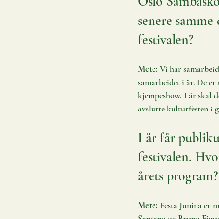
Oslo Sambaskol
senere samme d
festivalen? 
Mete:
 Vi har samarbeid
samarbeidet i år. De er u
kjempeshow. I år skal d
avslutte kulturfesten i
I år får publik
festivalen. Hvo
årets program?
Mete:
 Festa Junina er 
Santana og Bruno Figu