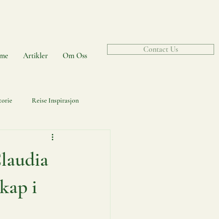
Contact Us
me
Artikler
Om Oss
torie
Reise Inspirasjon
Portugisisk Språket
laudia
skap i