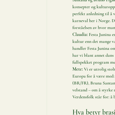
konsepter og kulturopple
perfekt anledning til å 
karneval her i Norge. De
forståelsen av hvor mang
Claudia:
 Festa Junina e
kultur enn det mange va
handler Festa Junina om 
har vi blant annet dans 
fullspekket program med
Mete:
 Vi er utrolig sto
Europa for å være med:
(BR/FR), Bruna Santan
velstand – om å styrke r
Verdensfolk står for: å
Hva betyr brasi