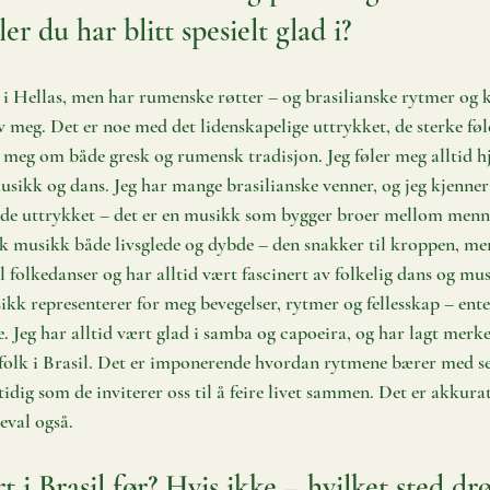
iler du har blitt spesielt glad i?
 i Hellas, men har rumenske røtter – og brasilianske rytmer og 
av meg. Det er noe med det lidenskapelige uttrykket, de sterke fø
meg om både gresk og rumensk tradisjon. Jeg føler meg alltid h
usikk og dans. Jeg har mange brasilianske venner, og jeg kjenner 
ende uttrykket – det er en musikk som bygger broer mellom menn
sk musikk både livsglede og dybde – den snakker til kroppen, men 
ll folkedanser og har alltid vært fascinert av folkelig dans og mus
kk representerer for meg bevegelser, rytmer og fellesskap – enten
e. Jeg har alltid vært glad i samba og capoeira, og har lagt merke
olk i Brasil. Det er imponerende hvordan rytmene bærer med seg
dig som de inviterer oss til å feire livet sammen. Det er akkurat
val også.
t i Brasil før? Hvis ikke – hvilket sted 