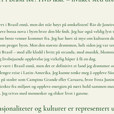
ært i Brasil ennå, men det står høyt på ønskelisten! Rio de Janeiro
e bossa nova i byen hvor den ble født. Jeg har også veldig lyst t
ne beste venner kommer fra. Jeg har hørt så mye om kulturen der
som preger byen. Men den største drømmen, helt siden jeg var ten
i Brasil – med alle kledd i hvitt på stranda, med musikk, blomste
livsbejaende opplevelse jeg virkelig håper å få en dag. 
ke vært i Brasil ennå, men det er definitivt et land jeg drømmer 
 lengre reise i Latin-Amerika. Jeg kunne tenke meg å oppleve São 
t på steder som Campina Grande eller Caruaru, hvor Festa Junina 
direkte fra miljøet og oppleve energien på nært hold sammen med f
. Jeg trives med mennesker og elsker livet i gatene.
jonaliteter og kulturer er representert 