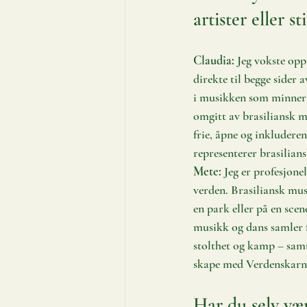
artister eller st
Claudia:
 Jeg vokste opp
direkte til begge sider 
i musikken som minner 
omgitt av brasiliansk m
frie, åpne og inkluder
representerer brasilian
Mete:
 Jeg er profesjone
verden. Brasiliansk musi
en park eller på en scen
musikk og dans samler f
stolthet og kamp – samti
skape med Verdenskarne
Har du selv vær