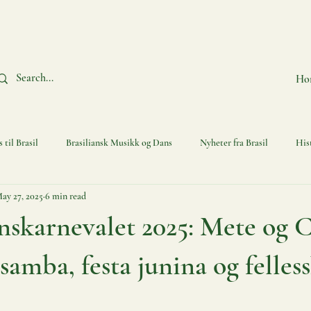
Ho
 til Brasil
Brasiliansk Musikk og Dans
Nyheter fra Brasil
His
ay 27, 2025
6 min read
tervjuene
Kaffe
Brasiliansk Gründer
Belem 2025 COP-30
skarnevalet 2025: Mete og C
samba, festa junina og felles