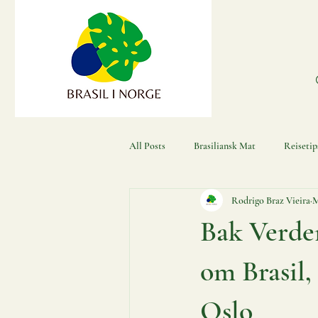
All Posts
Brasiliansk Mat
Reisetips
Rodrigo Braz Vieira
M
Arrangement
Amazonas
In
Bak Verden
Brasilianske Fotball
om Brasil, 
Oslo