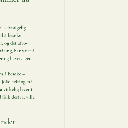
, selvfølgelig – 
il å besøke 
, og det afro-
åring, har vært å 
r og havet. Det 
om å besøke – 
João-feiringen i 
virkelig lever i 
olk derfra, ville 
under 