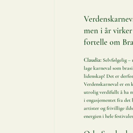
Verdenskarneval
men i år virke
fortelle om Bras
Claudia:
 Selvfølgelig 
lage karneval som brasil
lidenskap! Det er derfor
Verdenskarneval er en k
utrolig verdifullt å ha
i engasjementet fra det 
artister og frivillige il
energien i hele festivale