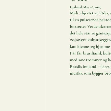
Updated:
May 28, 2025
Midt i hjertet av Oslo, 
til en pulserende parade
fortsetter Verdenskarnev
det hele står organisasj
visjonære kulturbyggere
kan kjenne seg hjemme
I år får brasiliansk kult
med sine trommer og kos
Brasils innland – feires
musikk som bygger bro