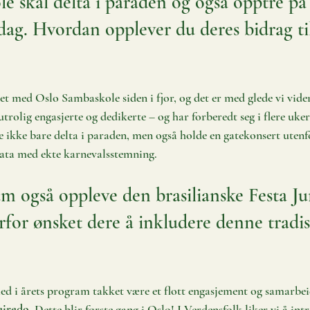
e skal delta i paraden og også opptre på
ag. Hvordan opplever du deres bidrag ti
et med Oslo Sambaskole siden i fjor, og det er med glede vi vide
trolig engasjerte og dedikerte – og har forberedt seg i flere uker 
e ikke bare delta i paraden, men også holde en gatekonsert utenf
 gata med ekte karnevalsstemning.
um også oppleve den brasilianske Festa J
rfor ønsket dere å inkludere denne tradis
 
med i årets program takket være et flott engasjement og samarbe
eiredo
. Dette blir første gang i Oslo! I Verdensfolk liker vi å int