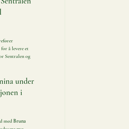
 Sentralen 
l 
refører 
for å levere et 
or Sentralen og 
unina under 
jonen i 
id med 
Bruna 
rodusere nye 