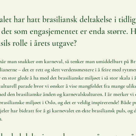
et har hatt brasiliansk deltakelse i tidlig
r det som engasjementet er enda større. 
ils rolle i årets utgave? 
– når man snakker om karneval, så tenker man umiddelbart på Bra
ianerne – det er rett og slett verdensmestere i å feire med rytmer
 en stor glede å ha med det brasilianske miljøet i så stor skala i 
ulturell parade hvor vi ønsker å vise mangfoldet fra mange ulike 
 med den brasilianske ånden og karnevalskulturen. I år merker vi 
brasilianske miljøet i Oslo, og det er veldig inspirerende! Både p
dsjeler har bidratt for å gi karnevalet en ekte brasiliansk puls, og
n.