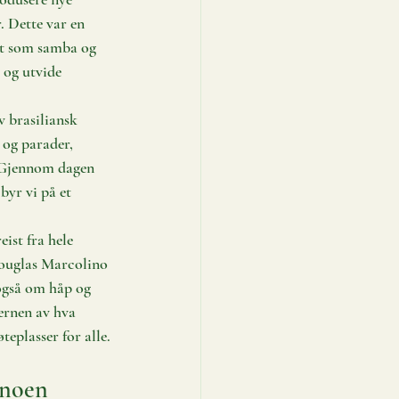
. Dette var en 
ent som samba og 
 og utvide 
v brasiliansk 
 og parader, 
. Gjennom dagen 
byr vi på et 
ist fra hele 
ouglas Marcolino 
gså om håp og 
ernen av hva 
eplasser for alle.
 noen 