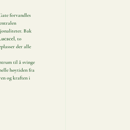
Gate forvandles 
entralen 
jonaliteter. Bak 
Lucacel
, to 
lasser der alle 
entrum til å svinge 
nelle høytiden fra 
en og kraften i 