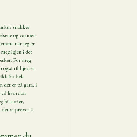
kultur snakker 
lelsene og varmen 
jemme når jeg er 
meg igjen i det 
esker. For meg 
også til hjertet. 
ikk fra hele 
 det er på gata, i 
 til hvordan 
 historier, 
 det vi prøver å 
drømmer du 