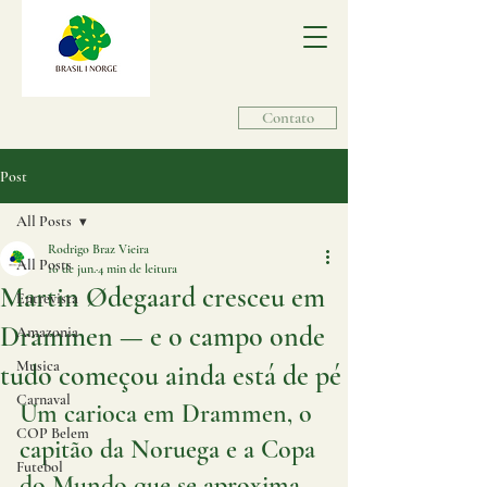
Contato
Post
All Posts
Rodrigo Braz Vieira
All Posts
16 de jun.
4 min de leitura
Martin Ødegaard cresceu em
Entrevista
Drammen — e o campo onde
Amazonia
Musica
tudo começou ainda está de pé
Carnaval
Um carioca em Drammen, o 
COP Belem
capitão da Noruega e a Copa 
Futebol
do Mundo que se aproxima