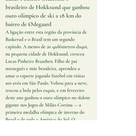
brasileiro de Hokksund que ganhou 
ouro olímpico de ski a 18 km do 
bairro de Ødegaard
A ligação entre esta região da província de 
Buskerud e o Brasil tem um segundo 
capítulo. A menos de 20 quilômetros daqui, 
na pequena cidade de Hokksund, cresceu 
Lucas Pinheiro Braathen. Filho de pai 
norueguês e mãe brasileira, aprendeu a 
amar o esporte jogando futebol em visitas 
aos avós em São Paulo. Voltou para a neve, 
trocou a bola pelos esquis, e em fevereiro 
deste ano ganhou o ouro olímpico no slalom 
gigante nos Jogos de Milão-Cortina — a 
primeira medalha olímpica de inverno do 
Brasil e de toda a América do Sul. O 
comentarista da NRK, a televisão pública 
norueguesa, declarou ao vivo que a situação 